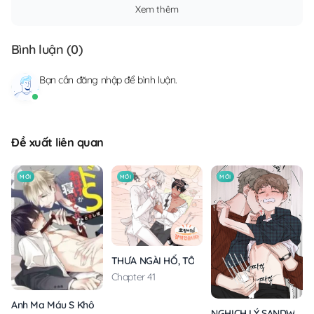
Xem thêm
Bình luận (
0
)
Bạn cần
đăng nhập
để bình luận.
Đề xuất liên quan
MỚI
MỚI
MỚI
THƯA NGÀI HỔ, TÔI ĐÃ ĂN RẤT NGON MIỆNG
Chapter 41
Anh Ma Máu S Không Cho Tôi Ngủ Yên
NGHỊCH LÝ SANDWICH