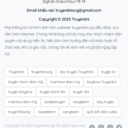
Signal: chauchau774.74
Email khiếu nại:
truyentiniorg@gmail.com
Copyright © 2025 Truyentini
Mọi thông tin và hình ảnh trên website truyentini.org đều được sưu
tầm trên Internet. Chúng tôi không sở hữu hay chịu trách nhiệm bản
quyền nội dung hiển thị. Nếu làm ảnh hưởng đến cá nhân hoặc tổ
chức nào, khi có yêu cầu, chúng tôi sẽ xem xét và gỡ bỏ ngay lập
tức.
Truyentini
truyentini.org
đọc truyện Truyentini
truyện bl
truyện tranh đam mỹ
manhwa đam mỹ
boylove Truyentini
truyện boylove
truyện tranh 18+
truyện 18+
manhua đam mỹ
dualeotruyen
navyteam
lazy truyện
truyen3hsang
roadsteam
sanyteam
quả anh đào cuteo
Copyright © 2025 truyentini.org. All rights reserved.