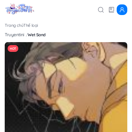
Trang chủ
Thể loại
Truyentini
Wet Sand
HOT