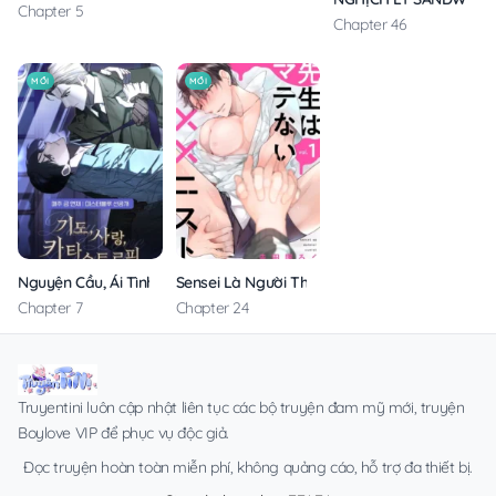
Chapter 5
Chapter 46
MỚI
MỚI
Nguyện Cầu, Ái Tình, Tai Ương
Sensei Là Người Thích Chơi Mông
Chapter 7
Chapter 24
Truyentini luôn cập nhật liên tục các bộ truyện đam mỹ mới, truyện
Boylove VIP để phục vụ độc giả.
Đọc truyện hoàn toàn miễn phí, không quảng cáo, hỗ trợ đa thiết bị.