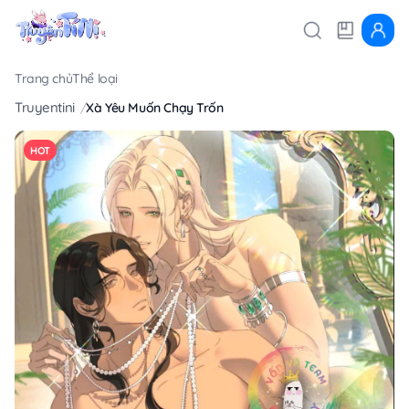
Trang chủ
Thể loại
Truyentini
Xà Yêu Muốn Chạy Trốn
HOT