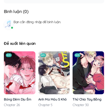
Bình luận (
0
)
Bạn cần
đăng nhập
để bình luận.
Đề xuất liên quan
MỚI
MỚI
MỚI
Anh Ma Máu S Không Cho Tôi Ngủ Yên
Thử Chia Tay Bằng Các
Bóng Đêm Dịu Êm
Chapter 5
Chapter 30
Chapter 26