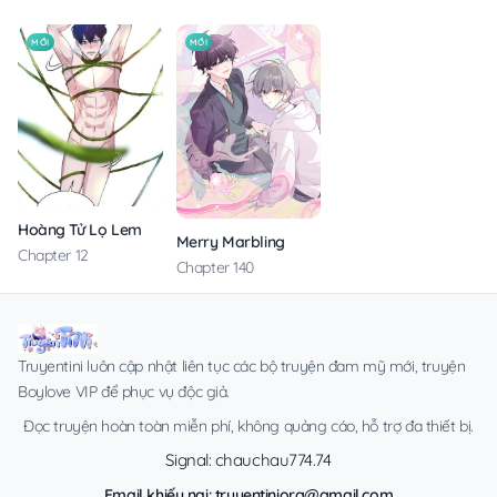
MỚI
MỚI
Hoàng Tử Lọ Lem
Merry Marbling
Chapter 12
Chapter 140
Truyentini luôn cập nhật liên tục các bộ truyện đam mỹ mới, truyện
Boylove VIP để phục vụ độc giả.
Đọc truyện hoàn toàn miễn phí, không quảng cáo, hỗ trợ đa thiết bị.
Signal: chauchau774.74
Email khiếu nại:
truyentiniorg@gmail.com