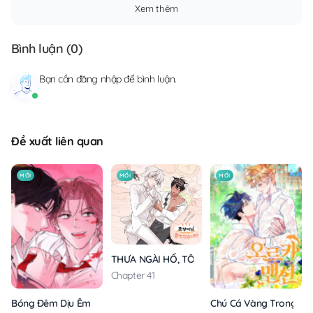
Xem thêm
Bình luận (
0
)
Bạn cần
đăng nhập
để bình luận.
Đề xuất liên quan
MỚI
MỚI
MỚI
THƯA NGÀI HỔ, TÔI ĐÃ ĂN RẤT NGON MIỆNG
Chapter 41
Bóng Đêm Dịu Êm
Chú Cá Vàng Trong Din