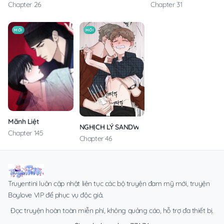
Chapter 26
Chapter 31
MỚI
MỚI
Mãnh Liệt
NGHỊCH LÝ SANDWICH
Chapter 145
Chapter 46
Truyentini luôn cập nhật liên tục các bộ truyện đam mỹ mới, truyện
Boylove VIP để phục vụ độc giả.
Đọc truyện hoàn toàn miễn phí, không quảng cáo, hỗ trợ đa thiết bị.