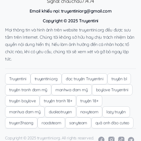
Signal: chauchau774.74
Email khiếu nại:
truyentiniorg@gmail.com
Copyright © 2025 Truyentini
Mọi thông tin và hình ảnh trên website truyentini.org đều được sưu
tầm trên Internet. Chúng tôi không sở hữu hay chịu trách nhiệm bản
quyền nội dung hiển thị. Nếu làm ảnh hưởng đến cá nhân hoặc tổ
chức nào, khi có yêu cầu, chúng tôi sẽ xem xét và gỡ bỏ ngay lập
tức.
Truyentini
truyentini.org
đọc truyện Truyentini
truyện bl
truyện tranh đam mỹ
manhwa đam mỹ
boylove Truyentini
truyện boylove
truyện tranh 18+
truyện 18+
manhua đam mỹ
dualeotruyen
navyteam
lazy truyện
truyen3hsang
roadsteam
sanyteam
quả anh đào cuteo
Copyright © 2025 truyentini.org. All rights reserved.