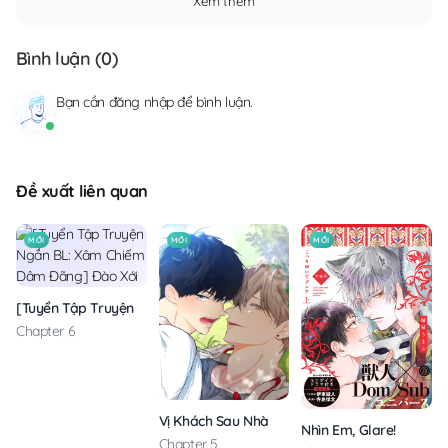
Xem thêm
Bình luận (
0
)
Bạn cần
đăng nhập
để bình luận.
Đề xuất liên quan
MỚI
MỚI
MỚI
[Tuyển Tập Truyện Ngắn BL: Xâm Chiếm Dâm Đãng] Đào Xới
Chapter 6
Vị Khách Sau Nhà
Nhìn Em, Glare!
Chapter 5