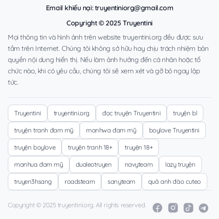
Email khiếu nại:
truyentiniorg@gmail.com
Copyright © 2025 Truyentini
Mọi thông tin và hình ảnh trên website truyentini.org đều được sưu
tầm trên Internet. Chúng tôi không sở hữu hay chịu trách nhiệm bản
quyền nội dung hiển thị. Nếu làm ảnh hưởng đến cá nhân hoặc tổ
chức nào, khi có yêu cầu, chúng tôi sẽ xem xét và gỡ bỏ ngay lập
tức.
Truyentini
truyentini.org
đọc truyện Truyentini
truyện bl
truyện tranh đam mỹ
manhwa đam mỹ
boylove Truyentini
truyện boylove
truyện tranh 18+
truyện 18+
manhua đam mỹ
dualeotruyen
navyteam
lazy truyện
truyen3hsang
roadsteam
sanyteam
quả anh đào cuteo
Copyright © 2025 truyentini.org. All rights reserved.