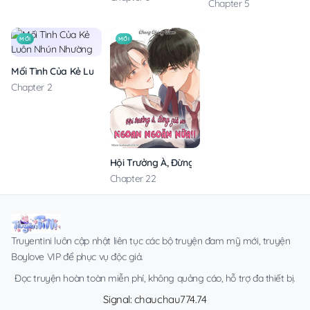
Chapter 5
MỚI
MỚI
Mối Tình Của Kẻ Luôn Nhún Nhường
Chapter 2
Hội Trưởng À, Đừng Giả Vờ Ngoan Ngoãn Nữa!
Chapter 22
Truyentini luôn cập nhật liên tục các bộ truyện đam mỹ mới, truyện
Boylove VIP để phục vụ độc giả.
Đọc truyện hoàn toàn miễn phí, không quảng cáo, hỗ trợ đa thiết bị.
Signal: chauchau774.74