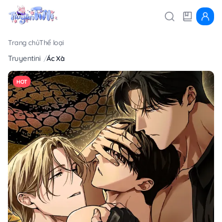
Trang chủ
Thể loại
Truyentini
Ác Xà
HOT