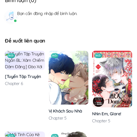
Bình luận (
0
)
Bạn cần
đăng nhập
để bình luận.
Đề xuất liên quan
MỚI
MỚI
MỚI
[Tuyển Tập Truyện Ngắn BL: Xâm Chiếm Dâm Đãng] Đào Xới
Chapter 6
Vị Khách Sau Nhà
Nhìn Em, Glare!
Chapter 5
Chapter 5
MỚI
MỚI