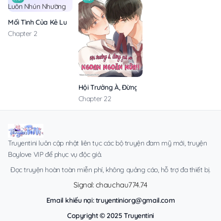
Mối Tình Của Kẻ Luôn Nhún Nhường
Chapter 2
Hội Trưởng À, Đừng Giả Vờ Ngoan Ngoãn Nữa!
Chapter 22
Truyentini luôn cập nhật liên tục các bộ truyện đam mỹ mới, truyện
Boylove VIP để phục vụ độc giả.
Đọc truyện hoàn toàn miễn phí, không quảng cáo, hỗ trợ đa thiết bị.
Signal: chauchau774.74
Email khiếu nại:
truyentiniorg@gmail.com
Copyright © 2025 Truyentini