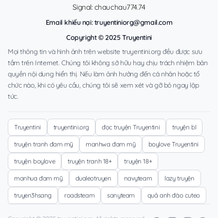
Signal: chauchau774.74
Email khiếu nại:
truyentiniorg@gmail.com
Copyright © 2025 Truyentini
Mọi thông tin và hình ảnh trên website truyentini.org đều được sưu
tầm trên Internet. Chúng tôi không sở hữu hay chịu trách nhiệm bản
quyền nội dung hiển thị. Nếu làm ảnh hưởng đến cá nhân hoặc tổ
chức nào, khi có yêu cầu, chúng tôi sẽ xem xét và gỡ bỏ ngay lập
tức.
Truyentini
truyentini.org
đọc truyện Truyentini
truyện bl
truyện tranh đam mỹ
manhwa đam mỹ
boylove Truyentini
truyện boylove
truyện tranh 18+
truyện 18+
manhua đam mỹ
dualeotruyen
navyteam
lazy truyện
truyen3hsang
roadsteam
sanyteam
quả anh đào cuteo