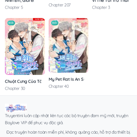
Nhìn Em, Glare!
Vì Thế Tôi Trở Thành T
Chapter 207
Chapter 5
Chapter 3
MỚI
MỚI
My Pet Rat Is An S Class Awakener
Chuột Cưng Của Tôi Là Thức Tỉnh Giả Hạng S
Chapter 40
Chapter 30
Truyentini luôn cập nhật liên tục các bộ truyện đam mỹ mới, truyện
Boylove VIP để phục vụ độc giả.
Đọc truyện hoàn toàn miễn phí, không quảng cáo, hỗ trợ đa thiết bị.