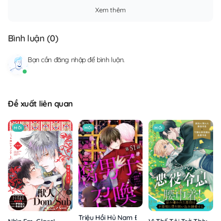
Xem thêm
Bình luận (
0
)
Bạn cần
đăng nhập
để bình luận.
Đề xuất liên quan
MỚI
MỚI
MỚI
Triệu Hồi Hủ Nam Đến Thế Giới Khác