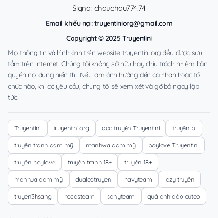
Signal: chauchau774.74
Email khiếu nại:
truyentiniorg@gmail.com
Copyright © 2025 Truyentini
Mọi thông tin và hình ảnh trên website truyentini.org đều được sưu
tầm trên Internet. Chúng tôi không sở hữu hay chịu trách nhiệm bản
quyền nội dung hiển thị. Nếu làm ảnh hưởng đến cá nhân hoặc tổ
chức nào, khi có yêu cầu, chúng tôi sẽ xem xét và gỡ bỏ ngay lập
tức.
Truyentini
truyentini.org
đọc truyện Truyentini
truyện bl
truyện tranh đam mỹ
manhwa đam mỹ
boylove Truyentini
truyện boylove
truyện tranh 18+
truyện 18+
manhua đam mỹ
dualeotruyen
navyteam
lazy truyện
truyen3hsang
roadsteam
sanyteam
quả anh đào cuteo