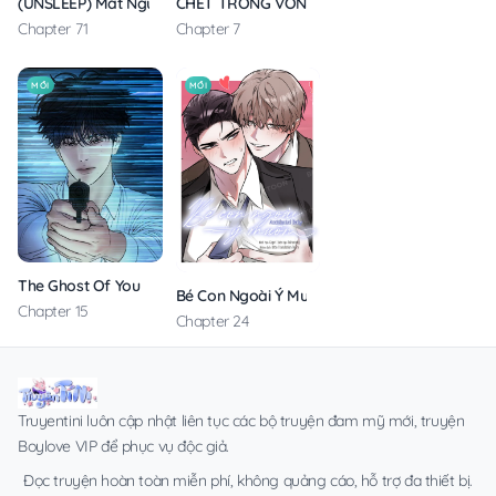
(UNSLEEP) Mất Ngủ
CHẾT TRONG VÒNG TAY EM
Chapter 71
Chapter 7
MỚI
MỚI
The Ghost Of You
Bé Con Ngoài Ý Muốn
Chapter 15
Chapter 24
Truyentini luôn cập nhật liên tục các bộ truyện đam mỹ mới, truyện
Boylove VIP để phục vụ độc giả.
Đọc truyện hoàn toàn miễn phí, không quảng cáo, hỗ trợ đa thiết bị.