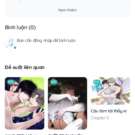
Xem thêm
Bình luận (
0
)
Bạn cần
đăng nhập
để bình luận.
Đề xuất liên quan
MỚI
MỚI
MỚI
Cậu làm tôi thấy xấu h
Chapter 9