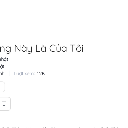
ng Này Là Của Tôi
nhật
ật
nh
Lượt xem:
1.2K