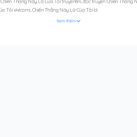
 Chiến Thắng Này Là Của Tôi truyentini
,
đọc truyện Chiến Thắng Nà
a Tôi vivicomi
,
Chiến Thắng Này Là Của Tôi bl
.
Xem thêm