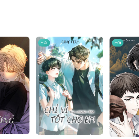
MỚI
MỚI