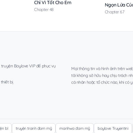
Chỉ Vì Tốt Cho Em
Ngọn Lửa Của
Chapter 48
Chapter 67
, truyện Boylove VIP để phục vụ
Mọi thông tin và hình ảnh trên web
tôi không sở hữu hay chịu trách n
hiết bị.
cá nhân hoặc tổ chức nào, khi có y
yện bl
truyện tranh đam mỹ
manhwa đam mỹ
boylove Truyentini