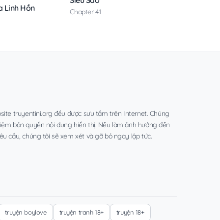
 Linh Hồn
Chapter 41
site truyentini.org đều được sưu tầm trên Internet. Chúng
hiệm bản quyền nội dung hiển thị. Nếu làm ảnh hưởng đến
êu cầu, chúng tôi sẽ xem xét và gỡ bỏ ngay lập tức.
truyện boylove
truyện tranh 18+
truyện 18+