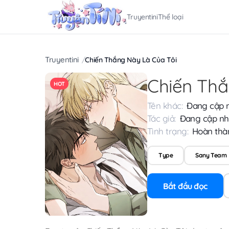
Truyentini
Thể loại
Truyentini
Chiến Thắng Này Là Của Tôi
Chiến Thắ
HOT
Tên khác:
Đang cập 
Tác giả:
Đang cập nh
Tình trạng:
Hoàn thà
Type
Sany Team
Bắt đầu đọc