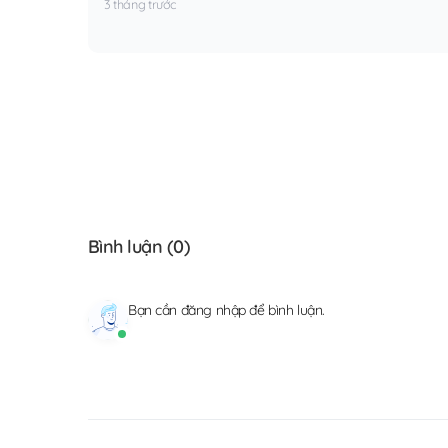
3 tháng trước
Bình luận (
0
)
Bạn cần
đăng nhập
để bình luận.