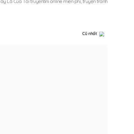
y Là Của Tôi truyentini online miễn phí
,
truyện tranh
Cũ nhất