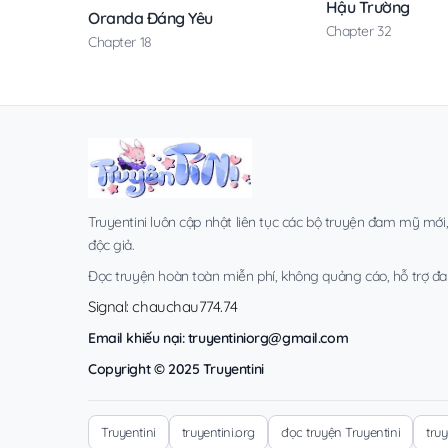
Hậu Trường
Oranda Đáng Yêu
Chapter 32
Chapter 18
Truyentini luôn cập nhật liên tục các bộ truyện đam mỹ mới
độc giả.
Đọc truyện hoàn toàn miễn phí, không quảng cáo, hỗ trợ đa t
Signal: chauchau774.74
Email khiếu nại:
truyentiniorg@gmail.com
Copyright © 2025 Truyentini
Truyentini
truyentini.org
đọc truyện Truyentini
tru