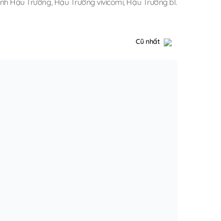
anh Hậu Trường
,
Hậu Trường vivicomi
,
Hậu Trường bl
.
Cũ nhất