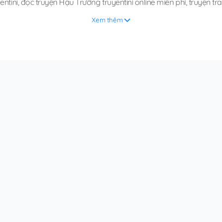
entini
,
đọc truyện Hậu Trường truyentini online miễn phí
,
truyện tr
Xem thêm