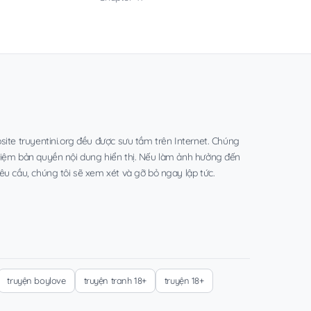
site truyentini.org đều được sưu tầm trên Internet. Chúng
hiệm bản quyền nội dung hiển thị. Nếu làm ảnh hưởng đến
êu cầu, chúng tôi sẽ xem xét và gỡ bỏ ngay lập tức.
truyện boylove
truyện tranh 18+
truyện 18+