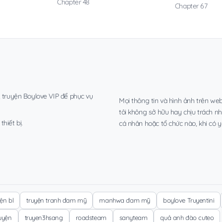
Chapter 48
Chapter 67
, truyện Boylove VIP để phục vụ
Mọi thông tin và hình ảnh trên web
tôi không sở hữu hay chịu trách n
hiết bị.
cá nhân hoặc tổ chức nào, khi có y
yện bl
truyện tranh đam mỹ
manhwa đam mỹ
boylove Truyentini
ruyện
truyen3hsang
roadsteam
sanyteam
quả anh đào cuteo