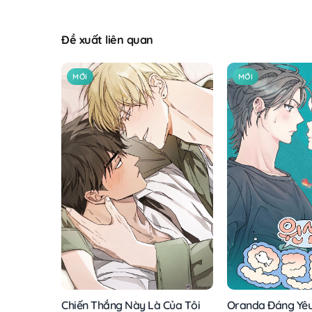
Đề xuất liên quan
MỚI
MỚI
Chiến Thắng Này Là Của Tôi
Oranda Đáng Yê