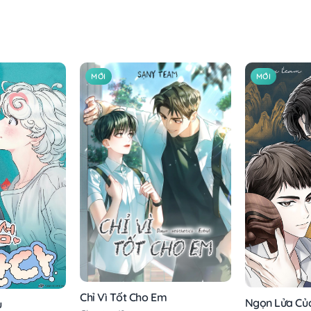
MỚI
MỚI
Chỉ Vì Tốt Cho Em
Ngọn Lửa Của
u