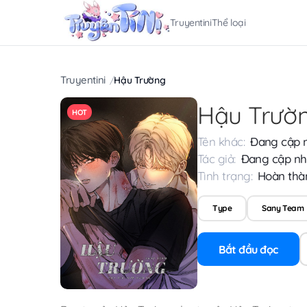
Truyentini
Thể loại
Truyentini
Hậu Trường
Hậu Trườ
HOT
Tên khác:
Đang cập 
Tác giả:
Đang cập nh
Tình trạng:
Hoàn thà
Type
Sany Team
Bắt đầu đọc