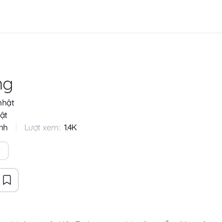
ng
nhật
ật
nh
Lượt xem:
1.4K