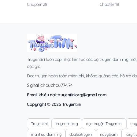
Chapter 28
Chapter 18
Truyentini luôn cập nhật liên tục các bộ truyện đam mỹ mới
độc giả.
Đọc truyện hoàn toàn miễn phí, không quảng cáo, hỗ trợ đa t
Signal: chauchau774.74
Email khiếu nại:
truyentiniorg@gmail.com
Copyright © 2025 Truyentini
Truyentini
truyentini.org
đọc truyện Truyentini
tru
manhua đam mỹ
dualeotruyen
navyteam
lazy t