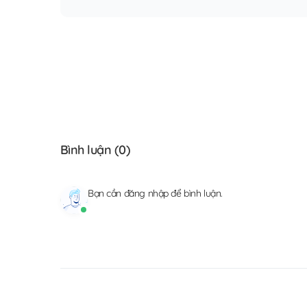
Bình luận (
0
)
Bạn cần
đăng nhập
để bình luận.