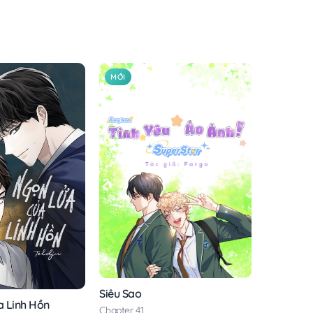
MỚI
Siêu Sao
 Linh Hồn
Chapter 41