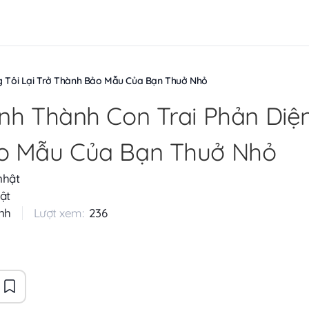
g Tôi Lại Trở Thành Bảo Mẫu Của Bạn Thuở Nhỏ
nh Thành Con Trai Phản Diện
o Mẫu Của Bạn Thuở Nhỏ
nhật
ật
nh
Lượt xem:
236