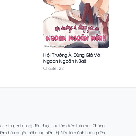
Hội Trưởng À, Đừng Giả Vờ
Ngoan Ngoãn Nữa!!
Chapter 22
site truyentini.org đều được sưu tầm trên Internet. Chúng
hiệm bản quyền nội dung hiển thị. Nếu làm ảnh hưởng đến