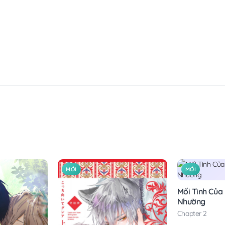
MỚI
MỚI
Mối Tình Của
Nhường
Chapter 2