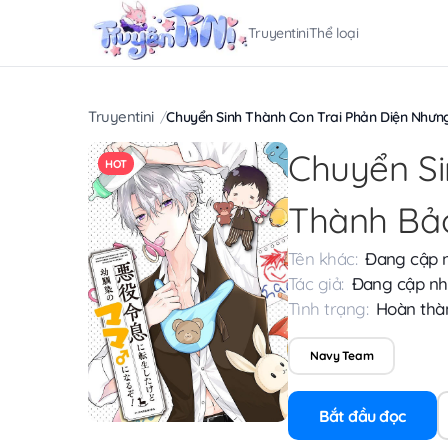
Truyentini
Thể loại
Truyentini
Chuyển Sinh Thành Con Trai Phản Diện Nhưn
Chuyển Si
HOT
Thành Bả
Tên khác:
Đang cập 
Tác giả:
Đang cập nh
Tình trạng:
Hoàn thà
Navy Team
Bắt đầu đọc