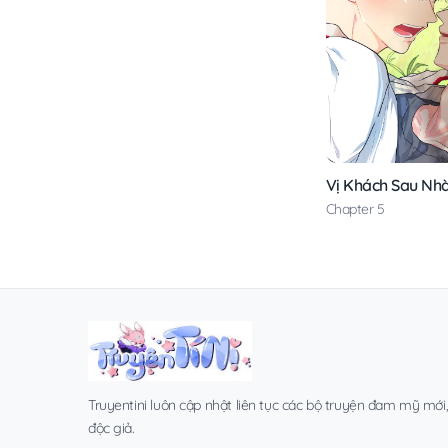
Vị Khách Sau Nh
Chapter 5
Truyentini luôn cập nhật liên tục các bộ truyện đam mỹ mới
độc giả.