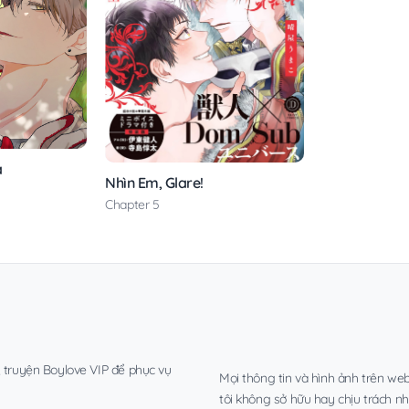
à
Nhìn Em, Glare!
Chapter 5
, truyện Boylove VIP để phục vụ
Mọi thông tin và hình ảnh trên web
tôi không sở hữu hay chịu trách n