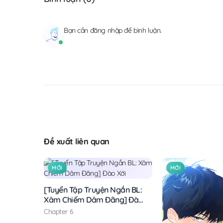
Bạn cần
đăng nhập
để bình luận.
Đề xuất liên quan
MỚI
MỚI
[Tuyển Tập Truyện Ngắn BL:
Xâm Chiếm Dâm Đãng] Đào
Xới
Chapter 6