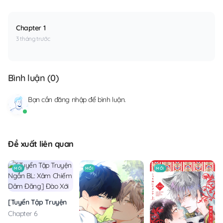
Chapter 1
3 tháng trước
Bình luận (
0
)
Bạn cần
đăng nhập
để bình luận.
Đề xuất liên quan
MỚI
MỚI
MỚI
[Tuyển Tập Truyện Ngắn BL: Xâm Chiếm Dâm Đãng] Đào Xới
Chapter 6