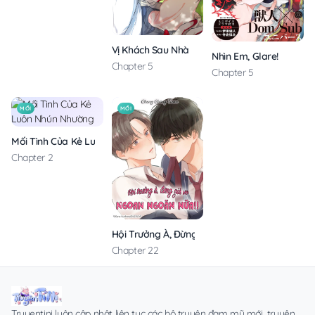
Vị Khách Sau Nhà
Nhìn Em, Glare!
Chapter 5
Chapter 5
MỚI
MỚI
Mối Tình Của Kẻ Luôn Nhún Nhường
Chapter 2
Hội Trưởng À, Đừng Giả Vờ Ngoan Ngoãn Nữa!
Chapter 22
Truyentini luôn cập nhật liên tục các bộ truyện đam mỹ mới, truyện