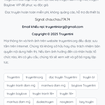
Boylove VIP để phục vụ độc giả.
Đọc truyện hoàn toàn miễn phí, không quảng cáo, hỗ trợ đa thiết bị.
Signal: chauchau774.74
Email khiếu nại:
truyentiniorg@gmail.com
Copyright © 2025 Truyentini
Mọi thông tin và hình ảnh trên website truyentini.org đều được sưu
tầm trên Internet. Chúng tôi không sở hữu hay chịu trách nhiệm bản
quyền nội dung hiển thị. Nếu làm ảnh hưởng đến cá nhân hoặc tổ
chức nào, khi có yêu cầu, chúng tôi sẽ xem xét và gỡ bỏ ngay lập
tức.
Truyentini
truyentini.org
đọc truyện Truyentini
truyện bl
truyện tranh đam mỹ
manhwa đam mỹ
boylove Truyentini
truyện boylove
truyện tranh 18+
truyện 18+
manhua đam mỹ
dualeotruyen
navyteam
lazy truyện