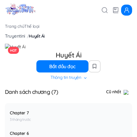
Trang chủ
Thể loại
Truyentini
Huyết Ái
HOT
Huyết Ái
Bắt đầu đọc
Thông tin truyện
Danh sách chương (7)
Cũ nhất
Chapter 7
3 tháng trước
Chapter 6