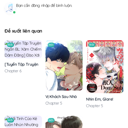
Bạn cần
đăng nhập
để bình luận.
Đề xuất liên quan
MỚI
MỚI
MỚI
[Tuyển Tập Truyện Ngắn BL: Xâm Chiếm Dâm Đãng] Đào Xới
Chapter 6
Vị Khách Sau Nhà
Nhìn Em, Glare!
Chapter 5
Chapter 5
MỚI
MỚI