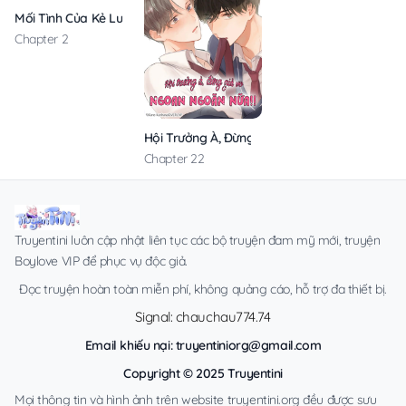
Mối Tình Của Kẻ Luôn Nhún Nhường
Chapter 2
Hội Trưởng À, Đừng Giả Vờ Ngoan Ngoãn Nữa!
Chapter 22
Truyentini luôn cập nhật liên tục các bộ truyện đam mỹ mới, truyện
Boylove VIP để phục vụ độc giả.
Đọc truyện hoàn toàn miễn phí, không quảng cáo, hỗ trợ đa thiết bị.
Signal: chauchau774.74
Email khiếu nại:
truyentiniorg@gmail.com
Copyright © 2025 Truyentini
Mọi thông tin và hình ảnh trên website truyentini.org đều được sưu