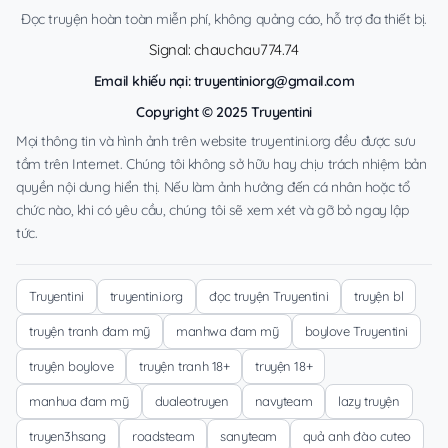
Đọc truyện hoàn toàn miễn phí, không quảng cáo, hỗ trợ đa thiết bị.
Signal: chauchau774.74
Email khiếu nại:
truyentiniorg@gmail.com
Copyright © 2025 Truyentini
Mọi thông tin và hình ảnh trên website truyentini.org đều được sưu
tầm trên Internet. Chúng tôi không sở hữu hay chịu trách nhiệm bản
quyền nội dung hiển thị. Nếu làm ảnh hưởng đến cá nhân hoặc tổ
chức nào, khi có yêu cầu, chúng tôi sẽ xem xét và gỡ bỏ ngay lập
tức.
Truyentini
truyentini.org
đọc truyện Truyentini
truyện bl
truyện tranh đam mỹ
manhwa đam mỹ
boylove Truyentini
truyện boylove
truyện tranh 18+
truyện 18+
manhua đam mỹ
dualeotruyen
navyteam
lazy truyện
truyen3hsang
roadsteam
sanyteam
quả anh đào cuteo