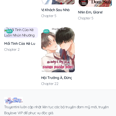
Vị Khách Sau Nhà
Nhìn Em, Glare!
Chapter 5
Chapter 5
MỚI
MỚI
Mối Tình Của Kẻ Luôn Nhún Nhường
Chapter 2
Hội Trưởng À, Đừng Giả Vờ Ngoan Ngoãn Nữa!
Chapter 22
Truyentini luôn cập nhật liên tục các bộ truyện đam mỹ mới, truyện
Boylove VIP để phục vụ độc giả.