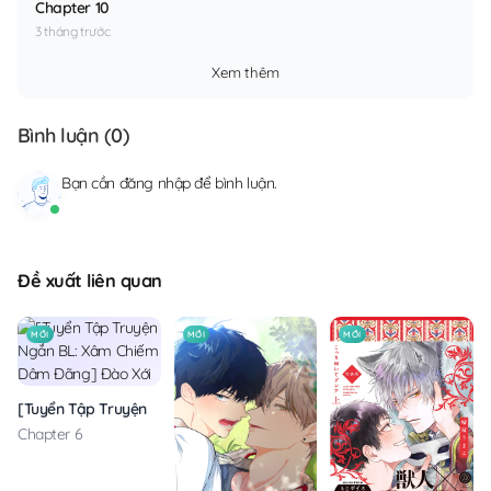
Chapter 10
3 tháng trước
Xem thêm
Bình luận (
0
)
Bạn cần
đăng nhập
để bình luận.
Đề xuất liên quan
MỚI
MỚI
MỚI
[Tuyển Tập Truyện Ngắn BL: Xâm Chiếm Dâm Đãng] Đào Xới
Chapter 6