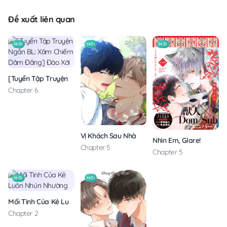
Đề xuất liên quan
MỚI
MỚI
MỚI
[Tuyển Tập Truyện Ngắn BL: Xâm Chiếm Dâm Đãng] Đào Xới
Chapter 6
Vị Khách Sau Nhà
Nhìn Em, Glare!
Chapter 5
Chapter 5
MỚI
MỚI
Mối Tình Của Kẻ Luôn Nhún Nhường
Chapter 2