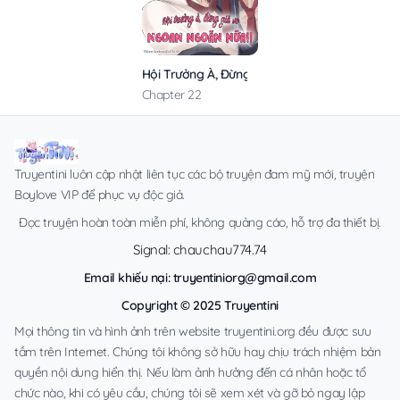
Hội Trưởng À, Đừng Giả Vờ Ngoan Ngoãn Nữa!
Chapter 22
Truyentini luôn cập nhật liên tục các bộ truyện đam mỹ mới, truyện
Boylove VIP để phục vụ độc giả.
Đọc truyện hoàn toàn miễn phí, không quảng cáo, hỗ trợ đa thiết bị.
Signal: chauchau774.74
Email khiếu nại:
truyentiniorg@gmail.com
Copyright © 2025 Truyentini
Mọi thông tin và hình ảnh trên website truyentini.org đều được sưu
tầm trên Internet. Chúng tôi không sở hữu hay chịu trách nhiệm bản
quyền nội dung hiển thị. Nếu làm ảnh hưởng đến cá nhân hoặc tổ
chức nào, khi có yêu cầu, chúng tôi sẽ xem xét và gỡ bỏ ngay lập