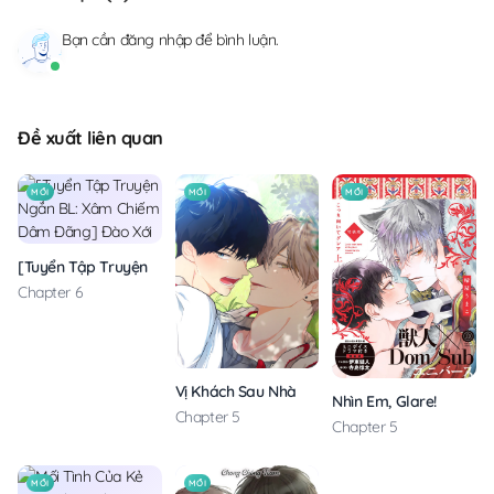
Bạn cần
đăng nhập
để bình luận.
Đề xuất liên quan
MỚI
MỚI
MỚI
[Tuyển Tập Truyện Ngắn BL: Xâm Chiếm Dâm Đãng] Đào Xới
Chapter 6
Vị Khách Sau Nhà
Nhìn Em, Glare!
Chapter 5
Chapter 5
MỚI
MỚI