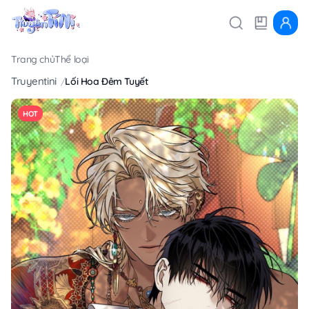
Trang chủ
Thể loại
Truyentini
Lối Hoa Đêm Tuyết
HOT