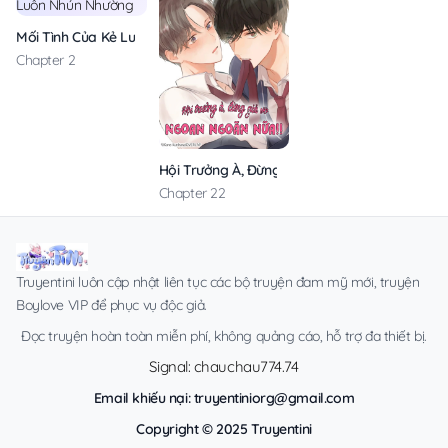
Mối Tình Của Kẻ Luôn Nhún Nhường
Chapter 2
Hội Trưởng À, Đừng Giả Vờ Ngoan Ngoãn Nữa!
Chapter 22
Truyentini luôn cập nhật liên tục các bộ truyện đam mỹ mới, truyện
Boylove VIP để phục vụ độc giả.
Đọc truyện hoàn toàn miễn phí, không quảng cáo, hỗ trợ đa thiết bị.
Signal: chauchau774.74
Email khiếu nại:
truyentiniorg@gmail.com
Copyright © 2025 Truyentini