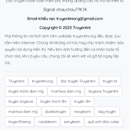
Đọc truyện hoàn toàn miễn phí, không quảng cáo, hỗ trợ đa thiết bị.
Signal: chauchau774.74
Email khiếu nại:
truyentiniorg@gmail.com
Copyright © 2025 Truyentini
Mọi thông tin và hình ảnh trên website truyentini.org đều được sưu
tầm trên Internet. Chúng tôi không sở hữu hay chịu trách nhiệm bản
quyền nội dung hiển thị. Nếu làm ảnh hưởng đến cá nhân hoặc tổ
chức nào, khi có yêu cầu, chúng tôi sẽ xem xét và gỡ bỏ ngay lập
tức.
Truyentini
truyentini.org
đọc truyện Truyentini
truyện bl
truyện tranh đam mỹ
manhwa đam mỹ
boylove Truyentini
truyện boylove
truyện tranh 18+
truyện 18+
manhua đam mỹ
dualeotruyen
navyteam
lazy truyện
truyen3hsang
roadsteam
sanyteam
quả anh đào cuteo