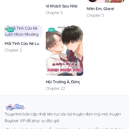
Vị Khách Sau Nhà
Nhìn Em, Glare!
Chapter 5
Chapter 5
MỚI
MỚI
Mối Tình Của Kẻ Luôn Nhún Nhường
Chapter 2
Hội Trưởng À, Đừng Giả Vờ Ngoan Ngoãn Nữa!
Chapter 22
Truyentini luôn cập nhật liên tục các bộ truyện đam mỹ mới, truyện
Boylove VIP để phục vụ độc giả.