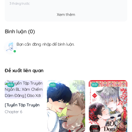
3 tháng trước
Xem thêm
Bình luận (
0
)
Bạn cần
đăng nhập
để bình luận.
Đề xuất liên quan
MỚI
MỚI
MỚI
[Tuyển Tập Truyện Ngắn BL: Xâm Chiếm Dâm Đãng] Đào Xới
Chapter 6