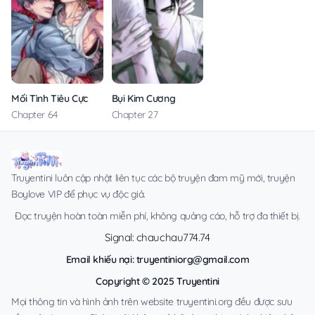
Mối Tình Tiêu Cực
Bụi Kim Cương
Chapter 64
Chapter 27
Truyentini luôn cập nhật liên tục các bộ truyện đam mỹ mới, truyện
Boylove VIP để phục vụ độc giả.
Đọc truyện hoàn toàn miễn phí, không quảng cáo, hỗ trợ đa thiết bị.
Signal: chauchau774.74
Email khiếu nại:
truyentiniorg@gmail.com
Copyright © 2025 Truyentini
Mọi thông tin và hình ảnh trên website truyentini.org đều được sưu