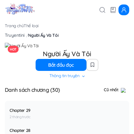
Trang chủ
Thể loại
Truyentini
Người Ấy Và Tôi
HOT
Người Ấy Và Tôi
Bắt đầu đọc
Thông tin truyện
Danh sách chương (30)
Cũ nhất
Chapter 29
2 tháng trước
Chapter 28