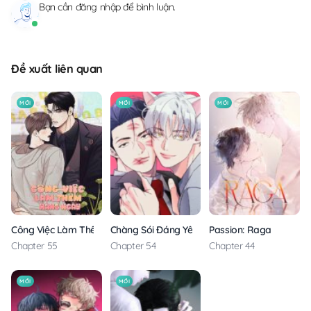
Bạn cần
đăng nhập
để bình luận.
Đề xuất liên quan
MỚI
MỚI
MỚI
Công Việc Làm Thêm Hàng Ngày
Chàng Sói Đáng Yêu
Passion: Raga
Chapter 55
Chapter 54
Chapter 44
MỚI
MỚI