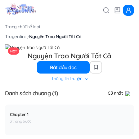
Trang chủ
Thể loại
Truyentini
Nguyện Trao Người Tất Cả
HOT
Nguyện Trao Người Tất Cả
Bắt đầu đọc
Thông tin truyện
Danh sách chương (1)
Cũ nhất
Chapter 1
3 tháng trước