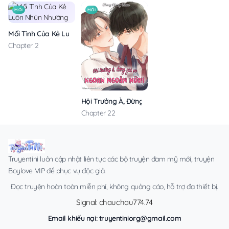
MỚI
MỚI
Mối Tình Của Kẻ Luôn Nhún Nhường
Chapter 2
Hội Trưởng À, Đừng Giả Vờ Ngoan Ngoãn Nữa!
Chapter 22
Truyentini luôn cập nhật liên tục các bộ truyện đam mỹ mới, truyện
Boylove VIP để phục vụ độc giả.
Đọc truyện hoàn toàn miễn phí, không quảng cáo, hỗ trợ đa thiết bị.
Signal: chauchau774.74
Email khiếu nại:
truyentiniorg@gmail.com