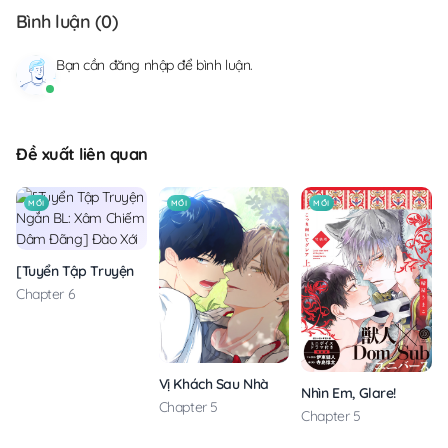
Bình luận (
0
)
Bạn cần
đăng nhập
để bình luận.
Đề xuất liên quan
MỚI
MỚI
MỚI
[Tuyển Tập Truyện Ngắn BL: Xâm Chiếm Dâm Đãng] Đào Xới
Chapter 6
Vị Khách Sau Nhà
Nhìn Em, Glare!
Chapter 5
Chapter 5