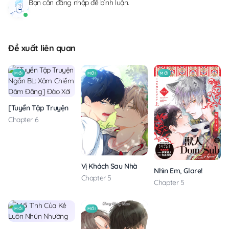
Bạn cần
đăng nhập
để bình luận.
Đề xuất liên quan
MỚI
MỚI
MỚI
[Tuyển Tập Truyện Ngắn BL: Xâm Chiếm Dâm Đãng] Đào Xới
Chapter 6
Vị Khách Sau Nhà
Nhìn Em, Glare!
Chapter 5
Chapter 5
MỚI
MỚI