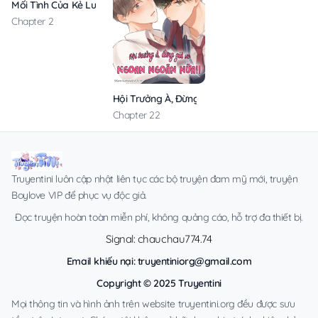
Mối Tình Của Kẻ Luôn Nhún Nhường
Chapter 2
Hội Trưởng À, Đừng Giả Vờ Ngoan Ngoãn Nữa!
Chapter 22
Truyentini luôn cập nhật liên tục các bộ truyện đam mỹ mới, truyện
Boylove VIP để phục vụ độc giả.
Đọc truyện hoàn toàn miễn phí, không quảng cáo, hỗ trợ đa thiết bị.
Signal: chauchau774.74
Email khiếu nại:
truyentiniorg@gmail.com
Copyright © 2025 Truyentini
Mọi thông tin và hình ảnh trên website truyentini.org đều được sưu