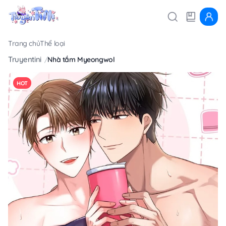
Trang chủ
Thể loại
Truyentini
Nhà tắm Myeongwol
HOT