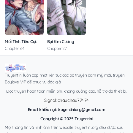
Mối Tình Tiêu Cực
Bụi Kim Cương
Chapter 64
Chapter 27
Truyentini luôn cập nhật liên tục các bộ truyện đam mỹ mới, truyện
Boylove VIP để phục vụ độc giả.
Đọc truyện hoàn toàn miễn phí, không quảng cáo, hỗ trợ đa thiết bị.
Signal: chauchau774.74
Email khiếu nại:
truyentiniorg@gmail.com
Copyright © 2025 Truyentini
Mọi thông tin và hình ảnh trên website truyentini.org đều được sưu