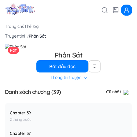
Trang chủ
Thể loại
Truyentini
Phản Sát
HOT
Phản Sát
Bắt đầu đọc
Thông tin truyện
Danh sách chương (39)
Cũ nhất
Chapter 39
2 tháng trước
Chapter 37