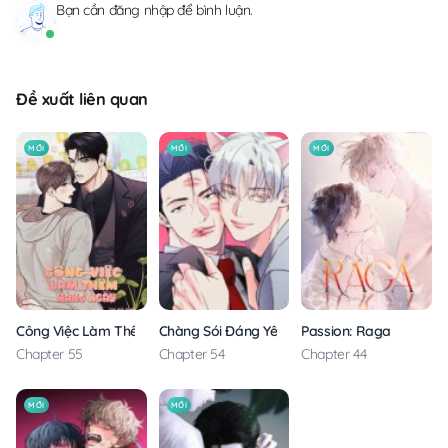
Bạn cần
đăng nhập
để bình luận.
Đề xuất liên quan
MỚI
MỚI
MỚI
Công Việc Làm Thêm Hàng Ngày
Chàng Sói Đáng Yêu
Passion: Raga
Chapter 55
Chapter 54
Chapter 44
MỚI
MỚI