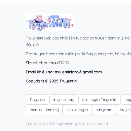
Truyentini luôn cập nhật liên tục các bộ truyện đam mỹ mới
độc giả.
Đọc truyện hoàn toàn miễn phí, không quảng cáo, hỗ trợ đa t
Signal: chauchau774.74
Email khiếu nại:
truyentiniorg@gmail.com
Copyright © 2025 Truyentini
Truyentini
truyentini.org
đọc truyện Truyentini
tru
manhua đam mỹ
dualeotruyen
navyteam
lazy t
Copyright © 2025 truyentini.org. All rights reserved.