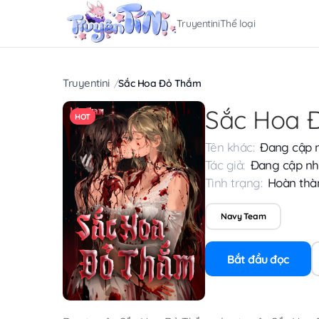
Truyentini
Thể loại
Truyentini
Sắc Hoa Đỏ Thắm
Sắc Hoa 
HOT
Tên khác:
Đang cập 
Tác giả:
Đang cập nh
Tình trạng:
Hoàn thà
Navy Team
Bắt đầu đọc