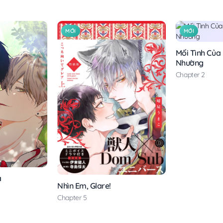
MỚI
MỚI
Mối Tình Của
Nhường
Chapter 2
à
Nhìn Em, Glare!
Chapter 5