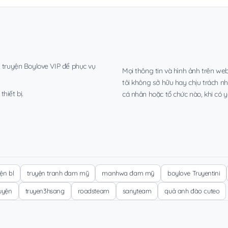
, truyện Boylove VIP để phục vụ
Mọi thông tin và hình ảnh trên web
tôi không sở hữu hay chịu trách n
hiết bị.
cá nhân hoặc tổ chức nào, khi có y
yện bl
truyện tranh đam mỹ
manhwa đam mỹ
boylove Truyentini
ruyện
truyen3hsang
roadsteam
sanyteam
quả anh đào cuteo