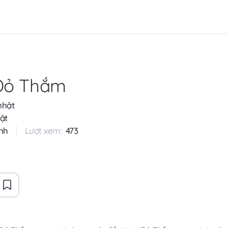
Đỏ Thắm
nhật
ật
nh
Lượt xem:
473