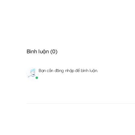
Bình luận (
0
)
Bạn cần
đăng nhập
để bình luận.