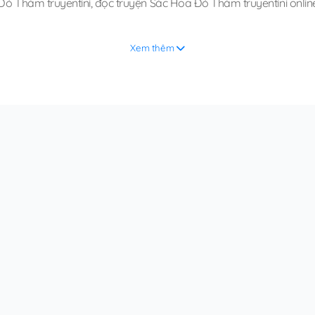
Đỏ Thắm truyentini
,
đọc truyện Sắc Hoa Đỏ Thắm truyentini onlin
Xem thêm