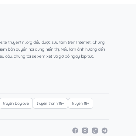
site truyentini.org đều được sưu tầm trên Internet. Chúng
hiệm bản quyền nội dung hiển thị. Nếu làm ảnh hưởng đến
êu cầu, chúng tôi sẽ xem xét và gỡ bỏ ngay lập tức.
truyện boylove
truyện tranh 18+
truyện 18+