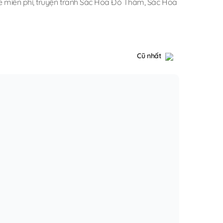
e miễn phí
,
truyện tranh Sắc Hoa Đỏ Thắm
,
Sắc Hoa
Cũ nhất