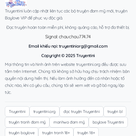
Truyentini luôn cập nhật liên tục các bộ truyện đam mỹ mới, truyện
Boylove VIP để phục vụ độc giả.
Đọc truyện hoàn toàn miễn phí, không quảng cáo, hỗ trợ đa thiết bị.
Signal: chauchau774.74
Email khiếu nại:
truyentiniorg@gmail.com
Copyright © 2025 Truyentini
Mọi thông tin và hình ảnh trên website truyentini.org đều được sưu
tầm trên Internet. Chúng tôi không sở hữu hay chịu trách nhiệm bản
quyền nội dung hiển thị. Nếu làm ảnh hưởng đến cá nhân hoặc tổ
chức nào, khi có yêu cầu, chúng tôi sẽ xem xét và gỡ bỏ ngay lập
tức.
Truyentini
truyentini.org
đọc truyện Truyentini
truyện bl
truyện tranh đam mỹ
manhwa đam mỹ
boylove Truyentini
truyện boylove
truyện tranh 18+
truyện 18+