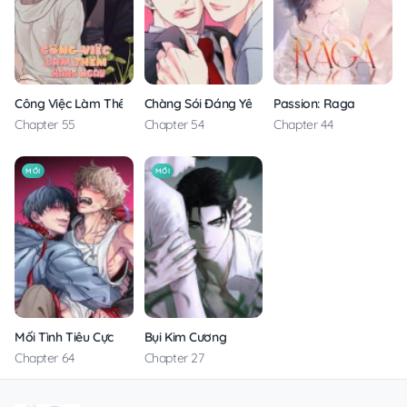
Công Việc Làm Thêm Hàng Ngày
Chàng Sói Đáng Yêu
Passion: Raga
Chapter 55
Chapter 54
Chapter 44
MỚI
MỚI
Mối Tình Tiêu Cực
Bụi Kim Cương
Chapter 64
Chapter 27