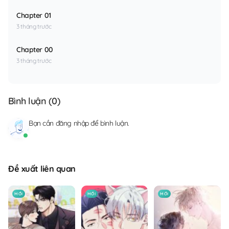
Chapter 01
3 tháng trước
Chapter 00
3 tháng trước
Bình luận (
0
)
Bạn cần
đăng nhập
để bình luận.
Đề xuất liên quan
MỚI
MỚI
MỚI