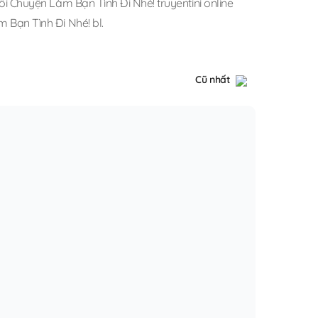
ôi Chuyện Làm Bạn Tình Đi Nhé! truyentini online
 Bạn Tình Đi Nhé! bl
.
Cũ nhất