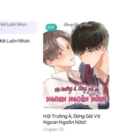
MỚI
 Kẻ Luôn Nhún
Hội Trưởng À, Đừng Giả Vờ
Ngoan Ngoãn Nữa!!
Chapter 22