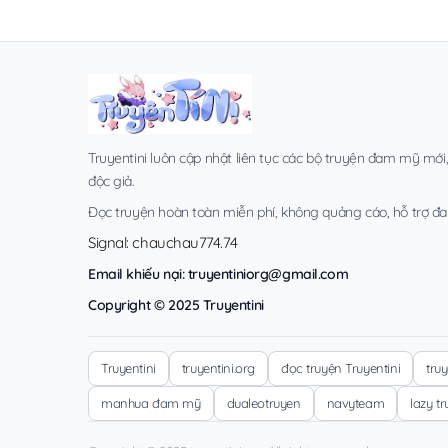
Truyentini luôn cập nhật liên tục các bộ truyện đam mỹ mới
độc giả.
Đọc truyện hoàn toàn miễn phí, không quảng cáo, hỗ trợ đa t
Signal: chauchau774.74
Email khiếu nại:
truyentiniorg@gmail.com
Copyright © 2025 Truyentini
Truyentini
truyentini.org
đọc truyện Truyentini
tru
manhua đam mỹ
dualeotruyen
navyteam
lazy t