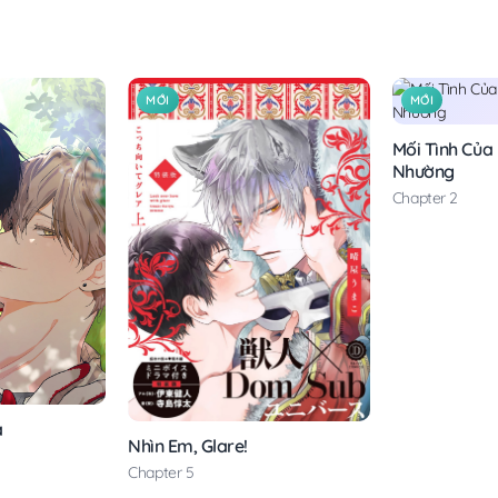
MỚI
MỚI
Mối Tình Của
Nhường
Chapter 2
à
Nhìn Em, Glare!
Chapter 5