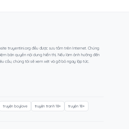
site truyentini.org đều được sưu tầm trên Internet. Chúng
hiệm bản quyền nội dung hiển thị. Nếu làm ảnh hưởng đến
êu cầu, chúng tôi sẽ xem xét và gỡ bỏ ngay lập tức.
truyện boylove
truyện tranh 18+
truyện 18+