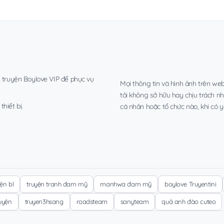
, truyện Boylove VIP để phục vụ
Mọi thông tin và hình ảnh trên web
tôi không sở hữu hay chịu trách n
hiết bị.
cá nhân hoặc tổ chức nào, khi có y
yện bl
truyện tranh đam mỹ
manhwa đam mỹ
boylove Truyentini
ruyện
truyen3hsang
roadsteam
sanyteam
quả anh đào cuteo