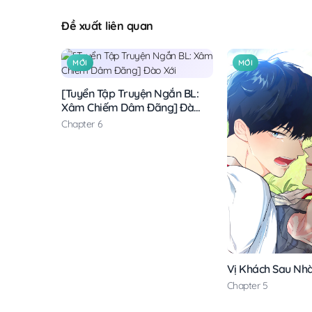
Đề xuất liên quan
MỚI
MỚI
[Tuyển Tập Truyện Ngắn BL:
Xâm Chiếm Dâm Đãng] Đào
Xới
Chapter 6
Vị Khách Sau Nh
Chapter 5