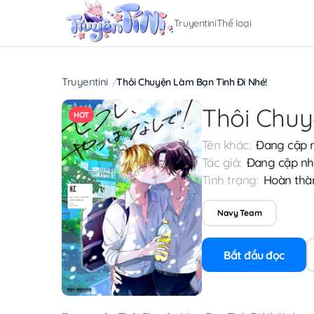
Truyentini
Thể loại
Truyentini
Thôi Chuyện Làm Bạn Tình Đi Nhé!
Thôi Chuy
HOT
Tên khác:
Đang cập 
Tác giả:
Đang cập nh
Tình trạng:
Hoàn thà
Navy Team
Bắt đầu đọc