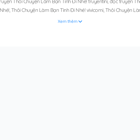
ruyện Thôi Chuyện Làm Bạn Tình Đi Nhé! truyentini
,
đọc truyện Th
 Nhé!
,
Thôi Chuyện Làm Bạn Tình Đi Nhé! vivicomi
,
Thôi Chuyện Làm
Xem thêm