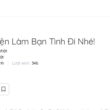
ện Làm Bạn Tình Đi Nhé!
nhật
ật
nh
Lượt xem:
346