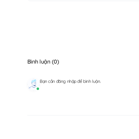
Bình luận (
0
)
Bạn cần
đăng nhập
để bình luận.