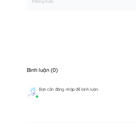
3 tháng trước
Bình luận (
0
)
Bạn cần
đăng nhập
để bình luận.