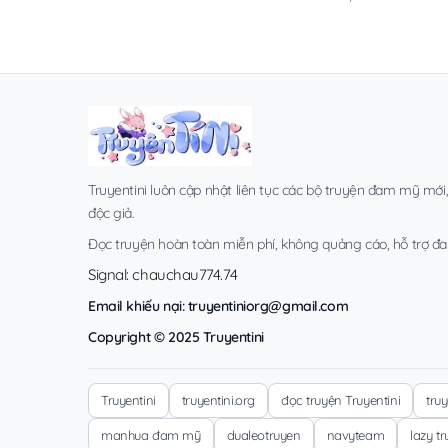
Truyentini luôn cập nhật liên tục các bộ truyện đam mỹ mới
độc giả.
Đọc truyện hoàn toàn miễn phí, không quảng cáo, hỗ trợ đa t
Signal: chauchau774.74
Email khiếu nại:
truyentiniorg@gmail.com
Copyright © 2025 Truyentini
Truyentini
truyentini.org
đọc truyện Truyentini
tru
manhua đam mỹ
dualeotruyen
navyteam
lazy t