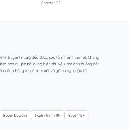
Chapter 22
site truyentini.org đều được sưu tầm trên Internet. Chúng
hiệm bản quyền nội dung hiển thị. Nếu làm ảnh hưởng đến
êu cầu, chúng tôi sẽ xem xét và gỡ bỏ ngay lập tức.
truyện boylove
truyện tranh 18+
truyện 18+