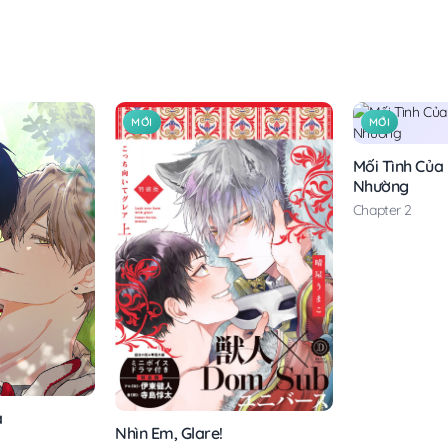
MỚI
MỚI
Mối Tình Của
Nhường
Chapter 2
à
Nhìn Em, Glare!