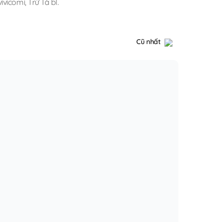
vivicomi
,
Trừ Tà bl
.
Cũ nhất