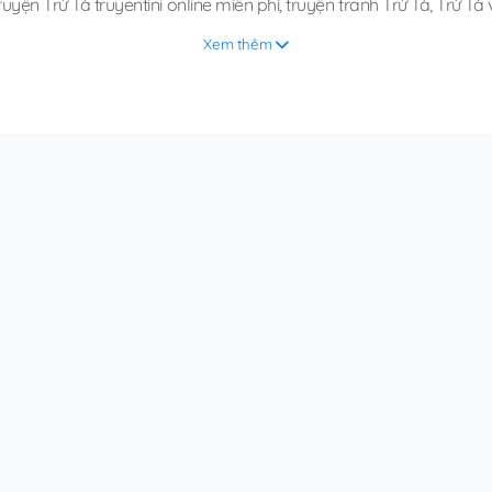
ruyện Trừ Tà truyentini online miễn phí
,
truyện tranh Trừ Tà
,
Trừ Tà 
Xem thêm