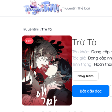
Truyentini
Thể loại
Truyentini
Trừ Tà
Trừ Tà
HOT
Tên khác:
Đang cập 
Tác giả:
Đang cập nh
Tình trạng:
Hoàn thà
Navy Team
Bắt đầu đọc