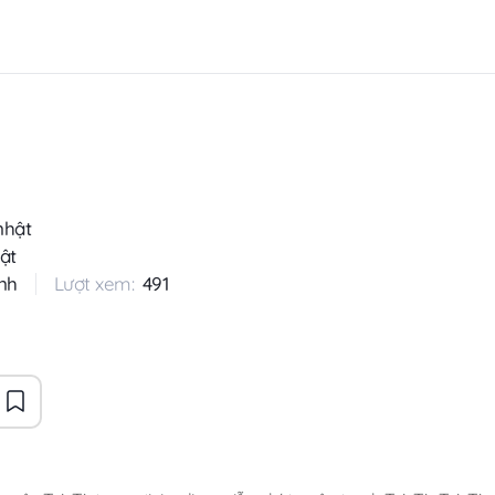
nhật
ật
nh
Lượt xem:
491