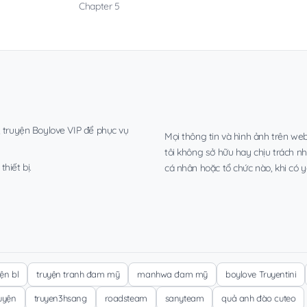
Chapter 5
, truyện Boylove VIP để phục vụ
Mọi thông tin và hình ảnh trên web
tôi không sở hữu hay chịu trách n
hiết bị.
cá nhân hoặc tổ chức nào, khi có y
yện bl
truyện tranh đam mỹ
manhwa đam mỹ
boylove Truyentini
ruyện
truyen3hsang
roadsteam
sanyteam
quả anh đào cuteo