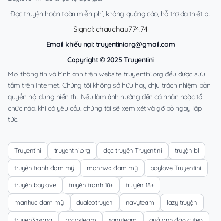
Đọc truyện hoàn toàn miễn phí, không quảng cáo, hỗ trợ đa thiết bị.
Signal: chauchau774.74
Email khiếu nại:
truyentiniorg@gmail.com
Copyright © 2025 Truyentini
Mọi thông tin và hình ảnh trên website truyentini.org đều được sưu
tầm trên Internet. Chúng tôi không sở hữu hay chịu trách nhiệm bản
quyền nội dung hiển thị. Nếu làm ảnh hưởng đến cá nhân hoặc tổ
chức nào, khi có yêu cầu, chúng tôi sẽ xem xét và gỡ bỏ ngay lập
tức.
Truyentini
truyentini.org
đọc truyện Truyentini
truyện bl
truyện tranh đam mỹ
manhwa đam mỹ
boylove Truyentini
truyện boylove
truyện tranh 18+
truyện 18+
manhua đam mỹ
dualeotruyen
navyteam
lazy truyện
truyen3hsang
roadsteam
sanyteam
quả anh đào cuteo