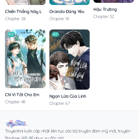
Hậu Trường
Chiến Thắng Này Là Của Tôi
Oranda Đáng Yêu
Chapter 32
Chapter 28
Chapter 18
MỚI
MỚI
Chỉ Vì Tốt Cho Em
Ngọn Lửa Của Linh Hồn
Chapter 48
Chapter 67
Truyentini luôn cập nhật liên tục các bộ truyện đam mỹ mới, truyện
Boylove VIP để phục vụ độc giả.