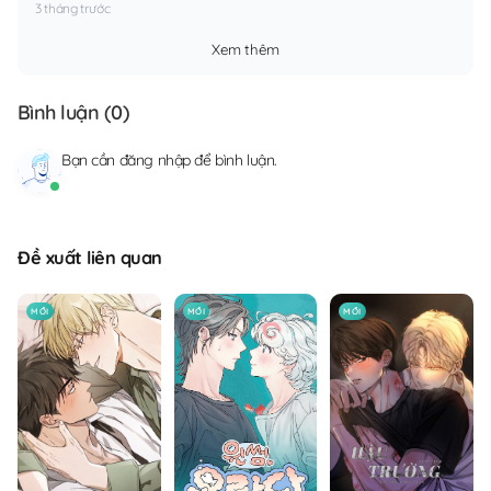
3 tháng trước
Xem thêm
Bình luận (
0
)
Bạn cần
đăng nhập
để bình luận.
Đề xuất liên quan
MỚI
MỚI
MỚI